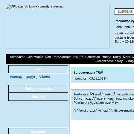
Podrobne vy
Každý kto od
dostane jede
Euro = 30,12
Autobazar
Cestovanie
Deti
DomZahrada
Elektro
FotoVideo
Hudba
Knihy
Mobil
M
Starozitnosti
Stroje
Vstup
Typ
Servocerpadla TRW
Ponuka
,
Dopyt
,
Všetko
- ponuka - [05.11.2018]
Reklamná plocha
Tento inzerĂˇt je uĹľ neaktuĂˇlny alebo ne
Reklamy
Bol vymazanĂ˝ inzerentom, resp. mu skon
Pozrite si sĂşvisiace inzerĂˇty.
PrĂˇve si prezerĂˇte inzerĂˇt: Servocerpad
Kategórie