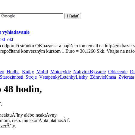
 vyhladavanie
 odporučí stránku OKbazar.sk a napíše o tom email na infp@okbazar.
repočítané konverzným kurzom 1 Euro = 30,1260 Skk. Vitajte na našo
eo
Hudba
Knihy
Mobil
Motocykle
NabytokByvanie
Oblecenie
Os
Starozitnosti
Stroje
VstupenkyLetenkyListky
ZdravieKrasa
Zvierata
 48 hodin,
7]
 neaktuĂˇlny alebo neaktĂ­vny.
ntom, resp. mu skonĂ¨ila platnosÂť.
nzerĂˇty.