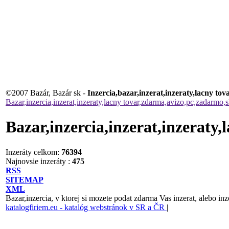
©2007 Bazár, Bazár sk -
Inzercia,bazar,inzerat,inzeraty,lacny t
Bazar,inzercia,inzerat,inzeraty,lacny tovar,zdarma,avizo,pc,zadarmo,
Bazar,inzercia,inzerat,inzeraty
Inzeráty celkom:
76394
Najnovsie inzeráty :
475
RSS
SITEMAP
XML
Bazar,inzercia, v ktorej si mozete podat zdarma Vas inzerat, alebo inz
katalogfiriem.eu - katalóg webstránok v SR a ČR
|