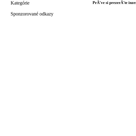
Kategórie
PrĂˇve si prezerĂˇte inze
Sponzorované odkazy