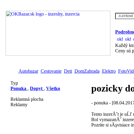
Podrobne
Každý kto
Ceny sú p
Autobazar
Cestovanie
Deti
DomZahrada
Elektro
FotoVid
Typ
pozicky do
Ponuka
,
Dopyt
,
Všetko
Reklamná plocha
- ponuka - [08.04.201
Reklamy
Tento inzerĂˇt je uĹľ
Bol vymazanĂ˝ inzere
Pozrite si sĂşvisiace i