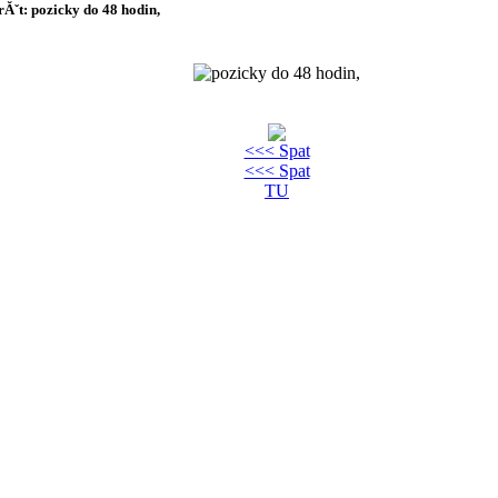
rĂˇt: pozicky do 48 hodin,
<<< Spat
<<< Spat
TU