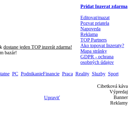
Pridat Inzerat zdarma
Editovat/mazat
Pozvat priatela
Napoveda
Reklama
TOP Partners
Ako topovat Inzeraty?
sk
dostane jeden TOP inzerát zdarma!
Mapa stránky
m bazár!
GDPR - ochrana
osobných údajov
tatne
PC
PodnikanieFinancie
Praca
Reality
Sluzby
Sport
Cibetková káva
Výpredaj
Banner
Upraviť
Reklamy