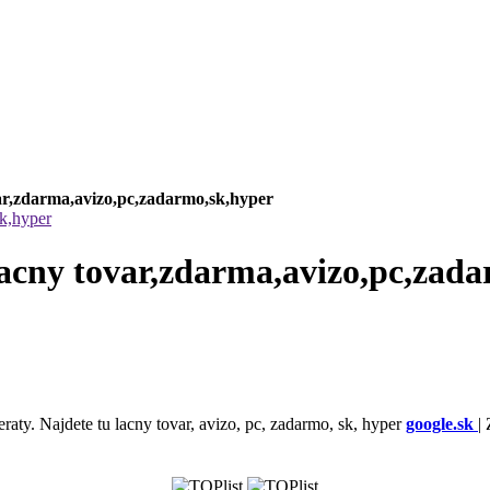
ovar,zdarma,avizo,pc,zadarmo,sk,hyper
sk,hyper
,lacny tovar,zdarma,avizo,pc,zad
eraty. Najdete tu lacny tovar, avizo, pc, zadarmo, sk, hyper
google.sk
|