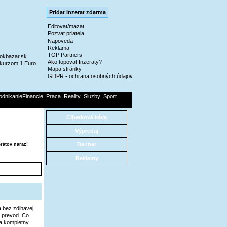
Pridat Inzerat zdarma
Editovat/mazat
Pozvat priatela
Napoveda
Reklama
TOP Partners
@okbazar.sk
Ako topovat Inzeraty?
kurzom 1 Euro =
Mapa stránky
GDPR - ochrana osobných údajov
odnikanieFinancie
Praca
Reality
Sluzby
Sport
Cibetková káva
Výpredaj
Banner
rátov naraz!
Reklamy
a bez zdlhavej
y prevod. Co
la kompletny