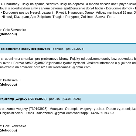
EU Pharmacy - lieky na spanie, sedativa, lieky na depresiu a mnoho dalsich dostupnych lieko
tovat s objednavkou a my sa vam ozveme spatDorucenie do 24 hodin - Dorucenie domov - 
 - Dorucenie postou Neurol, Lexaurin, Rivotril, Hypnogen, Xanax, Adipex meningeal 15 mg,
x, Nimesil, Diazepam, Apo-Zolpidem, Tralgite, Rohypnol, Zolpinox, Sanval, Fro...
ta: Cele Slovensko
(dohodou)
 od soukrome osoby bez podvodu
- ponuka - [04.08.2026]
 s rucenim na smenku i pro problemove klienty. Pujcky od soukrome osoby bez podvodu a b
ni uveru. Ferove &#8203;&#8203;jednani a rychle vyrizeni. Veskere informace o pujckach o
naleznete na emailove adrese: simcikovaivana13@gmail.com...
a: Bratislava III
(dohodou)
ro,ozemp ,wegovy (739193923)
- ponuka - [04.08.2026]
ro,ozemp ,wegovy (739193923) Mounjaro Ozempic wegovy rybelsus Datum vyprseni platn
Originalni baleni. Email:: saleozemp9@gmail.com whatsapp:: +420739193923...
ta: Cele Slovensko
(dohodou)