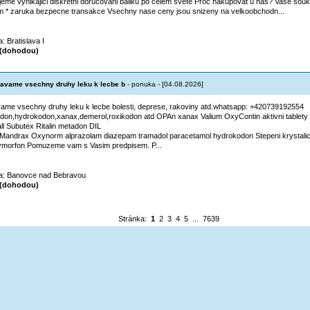
ujeme vynikajici diskretni dorucovani baliku po celem svete Proc nakupovat u nas? Vase souk
 * zaruka bezpecne transakce Vsechny nase ceny jsou snizeny na velkoobchodn...
a: Bratislava I
(dohodou)
avame vsechny druhy leku k lecbe b
- ponuka - [04.08.2026]
ame vsechny druhy leku k lecbe bolesti, deprese, rakoviny atd.whatsapp: +420739192554
on,hydrokodon,xanax,demerol,roxikodon atd OPAn xanax Valium OxyContin aktivni tablety
ll Subutex Ritalin metadon DIL
andrax Oxynorm alprazolam diazepam tramadol paracetamol hydrokodon Stepeni krystali
ymorfon Pomuzeme vam s Vasim predpisem. P...
ta: Banovce nad Bebravou
(dohodou)
Stránka:
1
2
3
4
5
...
7639