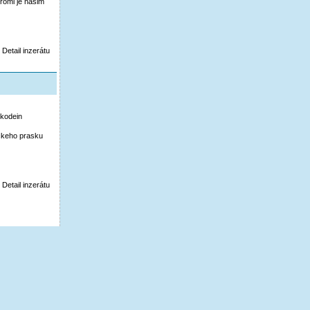
romi je nasim
Detail inzerátu
 kodein
ckeho prasku
Detail inzerátu