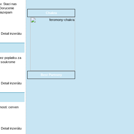
v. Staci nas
Dorucenie
 Diazepam
Chakra
Detail inzerátu
ez poplatku za
d soukrome
Best Partnery
Detail inzerátu
osti: cerven
Detail inzerátu