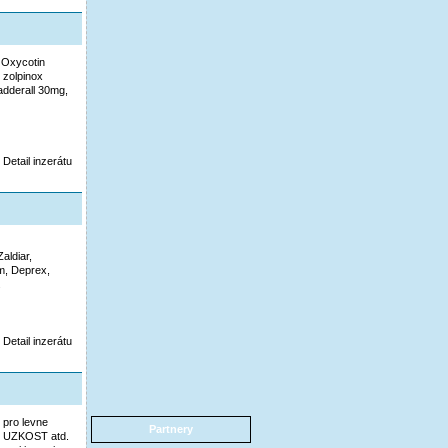
i Oxycotin
 zolpinox
adderall 30mg,
Detail inzerátu
aldiar,
am, Deprex,
.
Detail inzerátu
 pro levne
Partnery
, UZKOST atd.