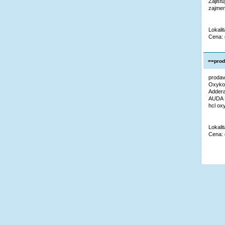
Zajist
zajmem
Lokalit
Cena:
==prod
prodav
Oxykod
Addera
AUDA M
hcl ox
Lokali
Cena: