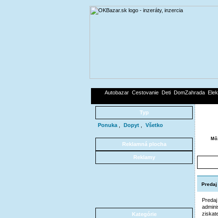
Autobazar
Cestovanie
Deti
DomZahrada
Elek
Typ
Ponuka
,
Dopyt
,
Všetko
Môž
Reklamná plocha
Reklamy
Predaj 
Predaj
admini
ziskat
Kategórie