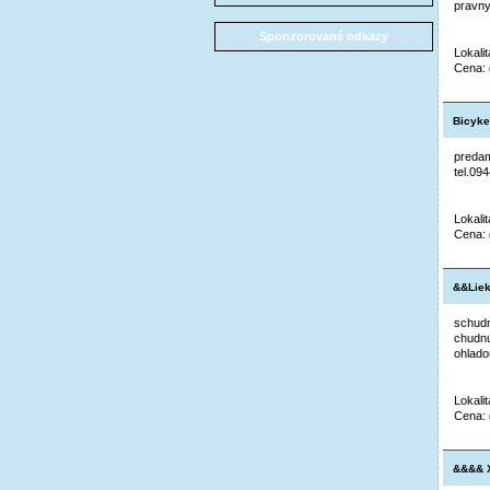
pravny
Sponzorované odkazy
Lokali
Cena:
Bicyke
predam
tel.09
Lokali
Cena:
&&Liek
schudn
chudnu
ohlado
Lokali
Cena:
&&&& X