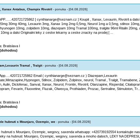
, Xanax Antabus, Champix Rivotril
- ponuka - [04.08.2026]
PP.......420721725862 [ cynthianarge@seznam.cz ] Koupit , Xanax, Lexaurin, Rivotril a dals
0mg 30mg 40mg, Lexaurin 3mg, Xanax 1mg 2mg 0,5mg, Neurol 1mg a 0,5mg, stilnox 10mg,
hyunogen 10mg, zolpidem 10mg, diazepam 10mg Tramal 100mg, tralgite 96ml Ritalin 20mg, 
 10mg a dalsi Originalni leky z ceske lekarny a ceske znacky na prodej [ ...
a: Bratislava I
(dohodou)
am,Lexaurin Tramal , Tralgit
- ponuka - [04.08.2026]
pp.....420721725862 Email ( cynthianarge@seznam.cz ) Diazepam,Lexaurin
oate,Mirtazapine,Hypnogen, Stilnox, Zolpidem, Zolpinox, neurol, Tramal , Tralgit, Tramabene, Z
n, Aulin, Diclofenac, Sanval, Xanax, Neurol, Frontin, Rivotril, Olanzapine, Risperdal, Citalopr
lopram, Fevarin, Fluoxetine, Fluzak, Olwexya, Prothiaden, Prozac, Sertraline, Stimuloton, Tr..
a: Bratislava I
(dohodou)
le hubnuti s Mounjaro, Ozempic, we
- ponuka - [04.08.2026]
 hubnuti s Mounjaro, Ozempic, wegovy, saxenda whatsapp: +420739192554 kontaktujte nas
eky na hubnuti: Mounjaro, Ozempic, wegovy, saxenda a mnoho dalsich, LEKY NA DEPRESI