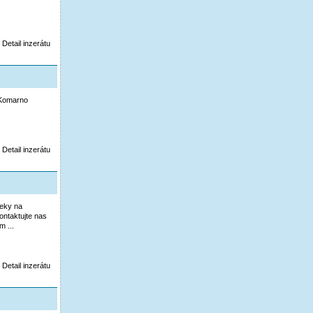
Detail inzerátu
 Komarno
Detail inzerátu
ieky na
ntaktujte nas
 ...
Detail inzerátu