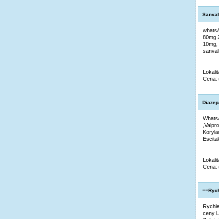
Sanval
whatsA
80mg 2
10mg, 
sanval
Lokalit
Cena:
Diazep
WhatsA
,Valpr
Koryla
Escita
Lokalit
Cena:
==Rych
Rychle
ceny L