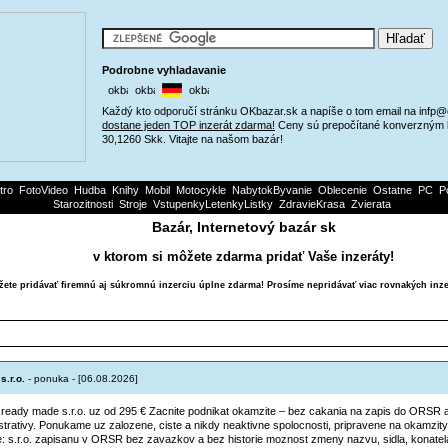
Podrobne vyhladavanie
Každý kto odporučí stránku OKbazar.sk a napíše o tom email na infp
dostane jeden TOP inzerát zdarma!
Ceny sú prepočítané konverzným 
30,1260 Skk. Vitajte na našom bazár!
tro
FotoVideo
Hudba
Knihy
Mobil
Motocykle
NabytokByvanie
Oblecenie
Ostatne
PC
P
Starozitnosti
Stroje
VstupenkyLetenkyListky
ZdravieKrasa
Zvierata
Bazár, Internetový bazár sk
v ktorom si môžete zdarma pridať Vaše inzeráty!
ete pridávať firemnú aj súkromnú inzerciu úplne zdarma! Prosíme nepridávať viac rovnakých inze
Najnovsie inzeraty
s.r.o.
- ponuka - [06.08.2026]
 ready made s.r.o. uz od 295 € Zacnite podnikat okamzite – bez cakania na zapis do ORSR 
strativy. Ponukame uz zalozene, ciste a nikdy neaktivne spolocnosti, pripravene na okamzit
e: s.r.o. zapisanu v ORSR bez zavazkov a bez historie moznost zmeny nazvu, sidla, konate