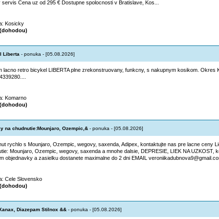
 servis Cena uz od 295 € Dostupne spolocnosti v Bratislave, Kos...
ta: Kosicky
(dohodou)
l Liberta
- ponuka - [05.08.2026]
 lacno retro bicykel LIBERTA plne zrekonstruovany, funkcny, s nakupnym kosikom. Okres
44339280....
ta: Komarno
(dohodou)
y na chudnutie:Mounjaro, Ozempic,&
- ponuka - [05.08.2026]
ut rychlo s Mounjaro, Ozempic, wegovy, saxenda, Adipex, kontaktujte nas pre lacne ceny L
tie: Mounjaro, Ozempic, wegovy, saxenda a mnohe dalsie, DEPRESIE, LIEK NA UZKOST, ko
m objednavky a zasielku dostanete maximalne do 2 dni EMAIL veroniikadubnova9@gmail.com
ta: Cele Slovensko
(dohodou)
anax, Diazepam Stilnox &&
- ponuka - [05.08.2026]