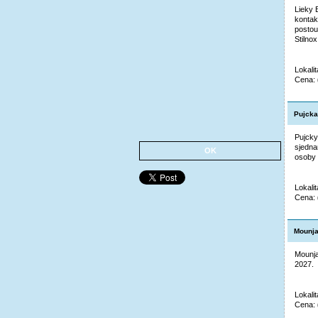
Lieky 
kontak
postou
Stilno
Lokali
Cena:
Pujcka
Pujcky
sjedna
OK
osoby 
Lokalit
Cena:
Mounja
Mounja
2027. 
Lokali
Cena: