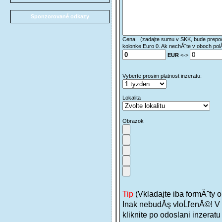
Sponzorované odkazy
Cena
*
(zadajte sumu v SKK, bude prepoč
kolonke Euro 0. Ak nechĂˇte v oboch pol
EUR
<->
Vyberte prosim platnost inzeratu:
Lokalita
*
Obrazok
Tip
(Vkladajte iba formĂˇty
Inak nebudĂş vloĹľenĂ©! V p
kliknite po odoslani inzerat