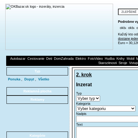
Podrobne vy
Každý kto od
dostane jede
Euro = 30,12
Autobazar
Cestovanie
Deti
DomZahrada
Elektro
FotoVideo
Hudba
Knihy
Mobil
M
Starozitnosti
Stroje
Vstup
Typ
2. krok
Ponuka
,
Dopyt
,
Všetko
Inzerat
Reklamná plocha
Typ
*
Reklamy
Kategoria
*
Nadpis
*
Text
*
Kategórie