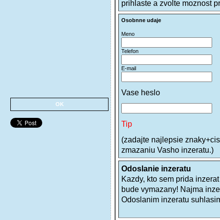
prihlaste a zvolte moznost pr
Osobnne udaje
Meno
*
Telefon
*
E-mail
Vase heslo
*
OK
Tip
(zadajte najlepsie znaky+cis
zmazaniu Vasho inzeratu.)
Odoslanie inzeratu
Kazdy, kto sem prida inzer
bude vymazany! Najma inzer
Odoslanim inzeratu suhlasi