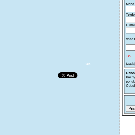
Meno
Telef
E-mail
Vase 
Tip
(zadaj
OK
Odosl
Kazdy
ponuk
Odosl