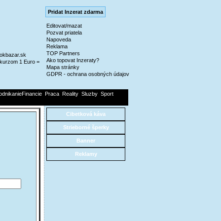
Pridat Inzerat zdarma
Editovat/mazat
Pozvat priatela
Napoveda
Reklama
TOP Partners
@okbazar.sk
Ako topovat Inzeraty?
kurzom 1 Euro =
Mapa stránky
GDPR - ochrana osobných údajov
odnikanieFinancie
Praca
Reality
Sluzby
Sport
Cibetková káva
Strieborné šperky
Banner
Reklamy