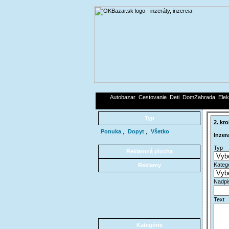
Autobazar
Cestovanie
Deti
DomZahrada
Elek
Typ
2. kro
Ponuka
,
Dopyt
,
Všetko
Inzer
Typ
*
Reklamná plocha
Kateg
Reklamy
Nadp
Text
*
Kategórie