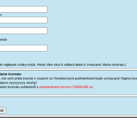
*
on
*
heslo
*
te najlepsie znaky+cisla. Heslo Vam sluzi k editacii alebo k zmazaniu Vasho inzeratu.)
anie inzeratu
, kto sem prida inzerat v rozpore so Vseobecnymi podmienkami bude vymazany! Najma inze
ajuce xyyxyyxyy sluzby!
anim inzeratu suhlasimÂ­ s
podmienkami serveru OKBAZAR.sk
.