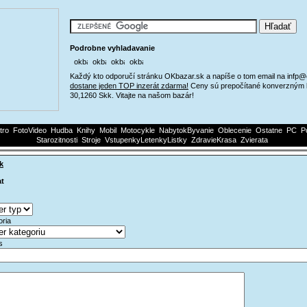
Podrobne vyhladavanie
Každý kto odporučí stránku OKbazar.sk a napíše o tom email na infp
dostane jeden TOP inzerát zdarma!
Ceny sú prepočítané konverzným 
30,1260 Skk. Vitajte na našom bazár!
tro
FotoVideo
Hudba
Knihy
Mobil
Motocykle
NabytokByvanie
Oblecenie
Ostatne
PC
P
Starozitnosti
Stroje
VstupenkyLetenkyListky
ZdravieKrasa
Zvierata
k
at
oria
*
is
*