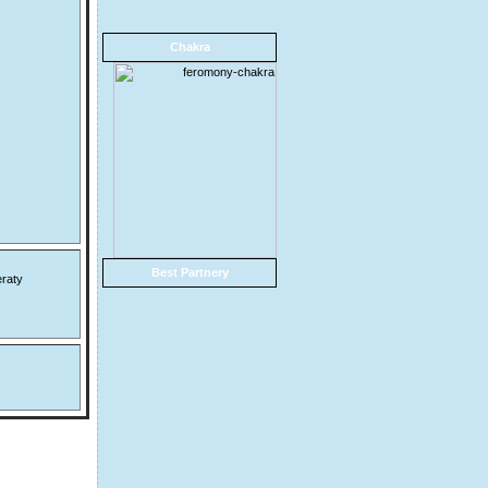
Chakra
Best Partnery
raty