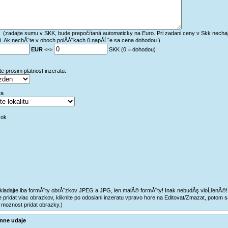
*
(zadajte sumu v SKK, bude prepočítaná automaticky na Euro. Pri zadani ceny v Skk nechaj
0. Ak nechĂˇte v oboch polĂ­Ă¨kach 0 napĂ­Ĺˇe sa cena dohodou.)
EUR
<->
SKK (0 = dohodou)
e prosim platnost inzeratu:
ta
*
zok
kladajte iba formĂˇty obrĂˇzkov JPEG a JPG, len malĂ© formĂˇty! Inak nebudĂş vloĹľenĂ©!
 pridat viac obrazkov, kliknite po odoslani inzeratu vpravo hore na Editovat/Zmazat, potom s
 moznost pridat obrazky.)
nne udaje