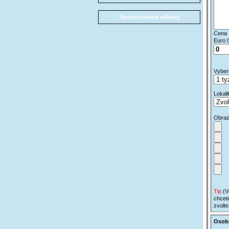
Sponzorované odkazy
Cena
Euro 
Vybert
Lokali
Obra
Tip
(V
chcete
zvolte
Osob