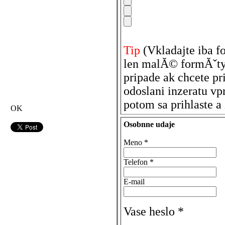
Tip
(Vkladajte iba 
len malĂ© formĂˇty
pripade ak chcete pr
odoslani inzeratu vp
potom sa prihlaste a
OK
Osobnne udaje
Meno
*
Telefon
*
E-mail
Vase heslo
*