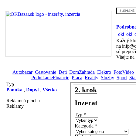
Podrobne
Každý kto
na infp@o
sú prepoč
Vitajte na
Autobazar
Cestovanie
Deti
DomZahrada
Elektro
FotoVideo
PodnikanieFinancie
Praca
Reality
Sluzby
Sport
Sta
Typ
2. krok
Ponuka
,
Dopyt
,
Všetko
Reklamná plocha
Inzerat
Reklamy
Typ
*
Kategoria
*