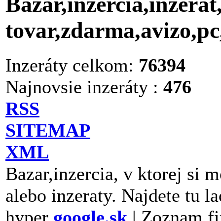
Bazar,inzercia,inzerat
tovar,zdarma,avizo,p
Inzeráty celkom:
76394
Najnovsie inzeráty :
476
RSS
SITEMAP
XML
Bazar,inzercia, v ktorej si 
alebo inzeraty. Najdete tu la
hyper
google.sk
| Zoznam fi