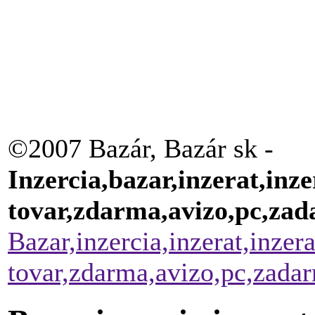
©2007 Bazár, Bazár sk -
Inzercia,bazar,inzerat,inze
tovar,zdarma,avizo,pc,za
Bazar,inzercia,inzerat,inzer
tovar,zdarma,avizo,pc,zada