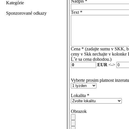
Nadpis
*
Kategórie
Text
*
Sponzorované odkazy
Cena
*
(zadajte sumu v SKK, bu
ceny v Skk nechajte v kolonke
Ĺˇe sa cena dohodou.)
EUR
<->
Vyberte prosim platnost inzeratu
Lokalita
*
Obrazok